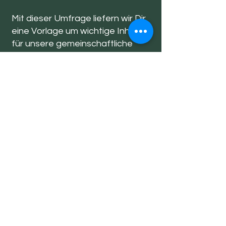
Mit dieser Umfrage liefern wir Dir
eine Vorlage um wichtige Inhalte
für unsere gemeinschaftliche
Wohnform selber zu reflektieren
und schriftlich zu fixieren. Der
Fragebogen soll auch uns dabei
helfen, Deine Bedürfnisse und
Wünsche vorab ein wenig
zu
verstehen um damit in
folgenden Workshops die
zukünftige Wohnsituation für alle
Bewohner besser
definieren zu
können.
Einfach herunterladen, in Ruhe
zuhause ausfüllen und dann per
Mail mit einem Foto von dir an uns